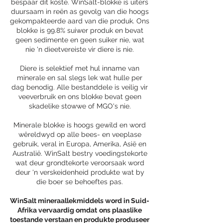
bespaar dit koste. WinSalt-blokke is uiters
duursaam in reën as gevolg van die hoogs
gekompakteerde aard van die produk. Ons
blokke is 99.8% suiwer produk en bevat
geen sedimente en geen suiker nie, wat
nie 'n dieetvereiste vir diere is nie.
Diere is selektief met hul inname van
minerale en sal slegs lek wat hulle per
dag benodig. Alle bestanddele is veilig vir
veeverbruik en ons blokke bevat geen
skadelike stowwe of MGO's nie.
Minerale blokke is hoogs gewild en word
wêreldwyd op alle bees- en veeplase
gebruik, veral in Europa, Amerika, Asië en
Australië. WinSalt bestry voedingstekorte
wat deur grondtekorte veroorsaak word
deur 'n verskeidenheid produkte wat by
die boer se behoeftes pas.
WinSalt mineraallekmiddels word in Suid-
Afrika vervaardig omdat
ons plaaslike
toestande verstaan en produkte produseer