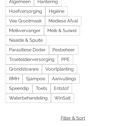
Algemeen
Hantering
Hoefversorging
Higiëne
Vee Grootmaak
Mediese Afval
Melkvervanger
Melk & Suiwel
Naalde & Spuite
Parasitiese Doder
Pesbeheer
Troeteldierversorging
PPE
Grondstowwe
Voortplanting
RMH
Sjampoe
Aanvullings
Speendip
Toets
Entstof
Waterbehandeling
WinSalt
Filter & Sort