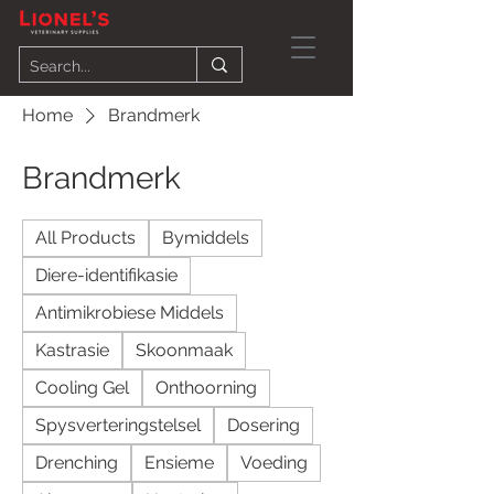
Home
Brandmerk
Brandmerk
All Products
Bymiddels
Diere-identifikasie
Antimikrobiese Middels
Kastrasie
Skoonmaak
Cooling Gel
Onthoorning
Spysverteringstelsel
Dosering
Drenching
Ensieme
Voeding